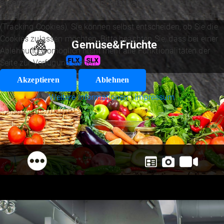
essenziell für den Betrieb der Seite, während andere uns
helfen, diese Website und die Nutzererfahrung zu verbessern
(Tracking Cookies). Sie können selbst entscheiden, ob Sie die
Cookies zulassen möchten. Bitte beachten Sie, dass bei einer
Gemüse&Früchte
Ablehnung womöglich nicht mehr alle Funktionalitäten der
Seite zur Verfügung stehen.
Akzeptieren
Ablehnen
Weitere Informationen
|
Impressum