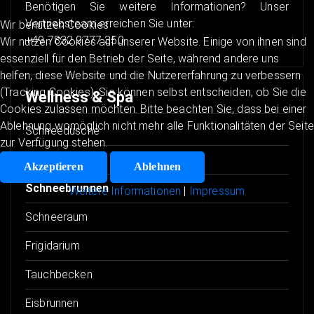
Benötigen Sie weitere Informationen? Unser
Vertriebsteam erreichen Sie unter:
Wir benutzen Cookies
+49 7832 9777 350
Wir nutzen Cookies auf unserer Website. Einige von ihnen sind
essenziell für den Betrieb der Seite, während andere uns
helfen, diese Website und die Nutzererfahrung zu verbessern
(Tracking Cookies). Sie können selbst entscheiden, ob Sie die
Wellness & Spa
Cookies zulassen möchten. Bitte beachten Sie, dass bei einer
Ablehnung womöglich nicht mehr alle Funktionalitäten der Seite
Schneedusche
zur Verfügung stehen.
Schneekabine
Akzeptieren
Ablehnen
Schneebrunnen
Weitere Informationen
|
Impressum
Schneeraum
Frigidarium
Tauchbecken
Eisbrunnen